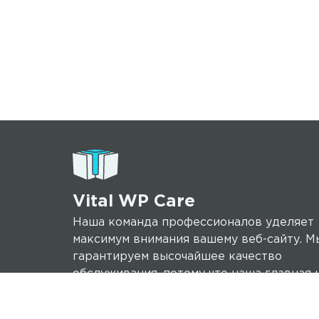
Vital WP Care
Наша команда профессионалов уделяет
максимум внимания вашему веб-сайту. М
гарантируем высочайшее качество
обслуживания, потому что наша главная 
успех вашего представительства в инте