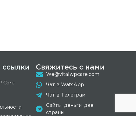
 ссылки
Свяжитесь с нами
We@vitalwpcare.com
P Care
Чат в WatsApp
Чат в Телеграм
Сайты, деньги, две
альности
страны
доставления