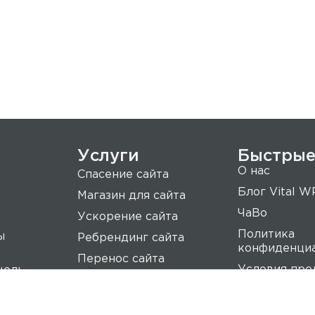
Услуги
Быстрые
О нас
Спасение сайта
Блог Vital W
Магазин для сайта
ЧаВо
Ускорение сайта
Политика
ы
Ребрендинг сайта
конфиденци
Перенос сайта
Условия пре
цель -
услуг
рнете.