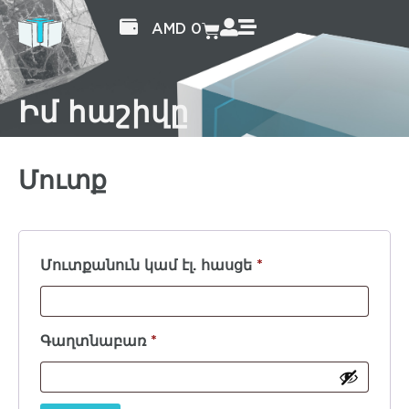
AMD
0
Իմ հաշիվը
Մուտք
Մուտքանուն կամ էլ. հասցե
*
Գաղտնաբառ
*