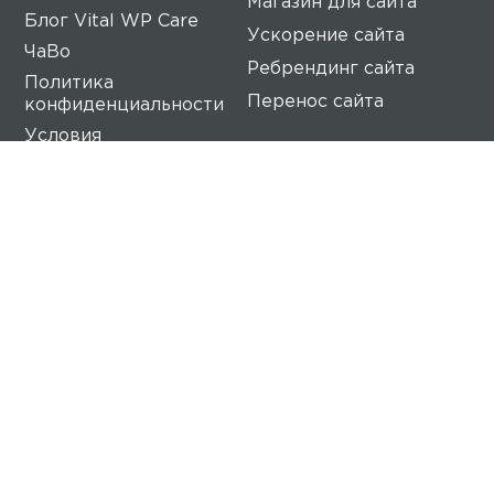
Магазин для сайта
Блог Vital WP Care
Ускорение сайта
ЧаВо
Ребрендинг сайта
Политика
Перенос сайта
конфиденциальности
Условия
предоставления услуг
Vital WP Care
Наша команда профессионалов уделяет
максимум внимания вашему веб-сайту. Мы
гарантируем высочайшее качество
обслуживания, потому что наша главная цель -