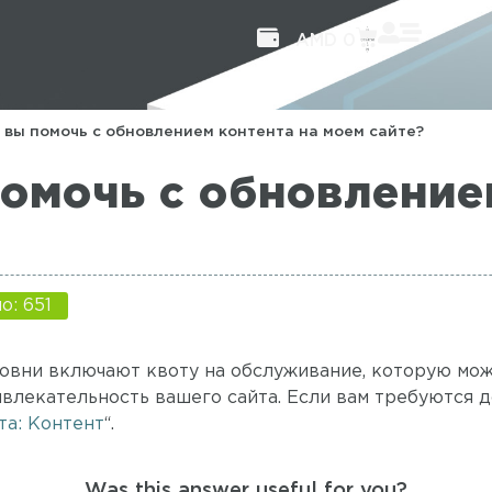
AMD
0
 вы помочь с обновлением контента на моем сайте?
омочь с обновление
о: 651
уровни включают квоту на обслуживание, которую мо
ивлекательность вашего сайта. Если вам требуются 
та: Контент
“.
Was this answer useful for you?