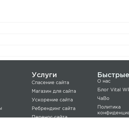
Услуги
Быстрые
О нас
Спасение сайта
Блог Vital W
Магазин для сайта
ЧаВо
Ускорение сайта
Политика
ы
Ребрендинг сайта
конфиденци
Перенос сайта
Условия пре
цель -
услуг