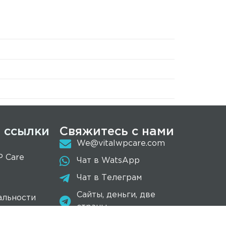
 ссылки
Свяжитесь с нами
We@vitalwpcare.com
P Care
Чат в WatsApp
Чат в Телеграм
Сайты, деньги, две
альности
страны
доставления