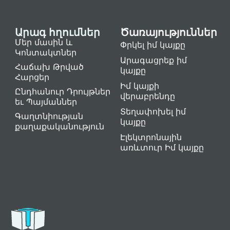
Արագ հղումներ
Ծառայություններ
Մեր մասին և
Փրկել իմ կայքը
Կոնտակտներ
Արագացրեք իմ
Հաճախ Թրված
կայքը
Հարցեր
Իմ կայքի
Ընդհանուր Դրույթներ
վերաբրենդը
եւ Պայմաններ
Տեղափոխել իմ
Գաղտնիության
կայքը
քաղաքականություն
Էլեկտրոնային
առևտուր Իմ կայքը