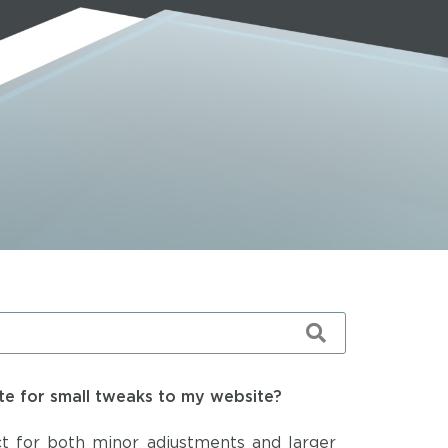
te for small tweaks to my website?
ct for both minor adjustments and larger