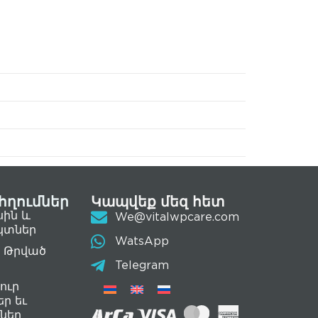
հղումներ
Կապվեք մեզ հետ
սին և
We@vitalwpcare.com
կտներ
WatsApp
 Թրված
Telegram
ուր
եր եւ
ներ