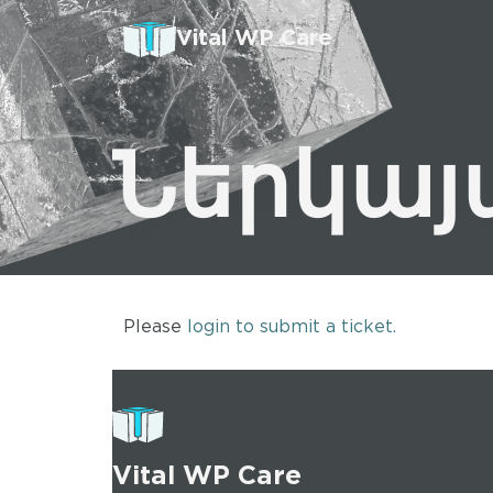
Vital WP Care
Ներկայ
Please
login to submit a ticket.
Vital WP Care