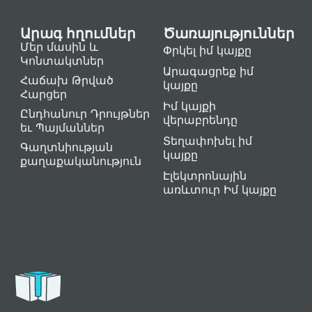
Արագ հղումներ
Ծառայություններ
Մեր մասին և
Փրկել իմ կայքը
Կոնտակտներ
Արագացրեք իմ
Հաճախ Թրված
կայքը
Հարցեր
Իմ կայքի
Ընդհանուր Դրույթներ
վերաբրենդը
եւ Պայմաններ
Տեղափոխել իմ
Գաղտնիության
կայքը
քաղաքականություն
Էլեկտրոնային
առևտուր Իմ կայքը